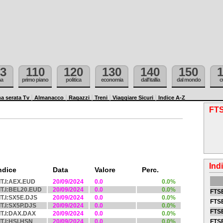
3
110
120
130
140
150
ma
primo piano
politica
economia
dall'itallia
dal mondo
c
a serata Tv
Almanacco
Ragazzi
Treni
Viaggiare Sicuri
Indice A-Z
FTS
Ind
ndice
Data
Valore
Perc.
IT.I:AEX.EUD
20/09/2024
0.0
0.0%
IT.I:BEL20.EUD
20/09/2024
0.0
0.0%
FTSE
IT.I:SX5E.DJS
20/09/2024
0.0
0.0%
FTSE
IT.I:SX5P.DJS
20/09/2024
0.0
0.0%
FTSE
IT.I:DAX.DAX
20/09/2024
0.0
0.0%
IT.I:HSI.HSN
20/09/2024
0.0
0.0%
FTS