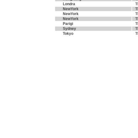
Londra
T
NewYork
T
NewYork
T
NewYork
T
Parigi
T
Sydney
T
Tokyo
T