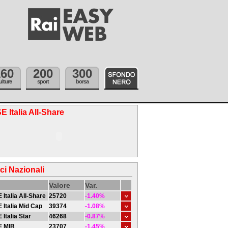
160
200
300
ulture
sport
borsa
E Italia All-Share
ici Nazionali
Valore
Var.
 Italia All-Share
25720
-1.40%
 Italia Mid Cap
39374
-1.08%
 Italia Star
46268
-0.87%
E MIB
23707
-1.45%