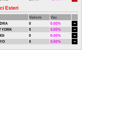
ci Esteri
Valore
Var.
DRA
0
0.00%
 YORK
0
0.00%
IGI
0
0.00%
YO
0
0.00%