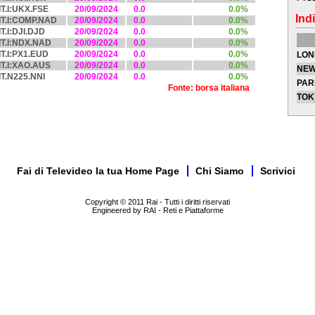
IT.I:UKX.FSE
20/09/2024
0.0
0.0%
Indi
IT.I:COMP.NAD
20/09/2024
0.0
0.0%
IT.I:DJI.DJD
20/09/2024
0.0
0.0%
IT.I:NDX.NAD
20/09/2024
0.0
0.0%
IT.I:PX1.EUD
20/09/2024
0.0
0.0%
LON
IT.I:XAO.AUS
20/09/2024
0.0
0.0%
NEW
IT.N225.NNI
20/09/2024
0.0
0.0%
PAR
Fonte: borsa italiana
TOK
Fai di Televideo la tua Home Page
Chi Siamo
Scrivici
Copyright © 2011 Rai - Tutti i diritti riservati
Engineered by RAI - Reti e Piattaforme