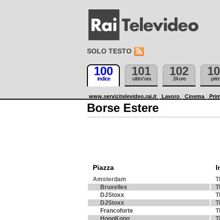
SOLO TESTO
100
101
102
10
indice
ultim'ora
24 ore
pri
www.servizitelevideo.rai.it
Lavoro
Cinema
Prim
Borse Estere
Piazza
I
Amsterdam
T
Bruxelles
T
DJStoxx
T
DJStoxx
T
Francoforte
T
HongKong
T