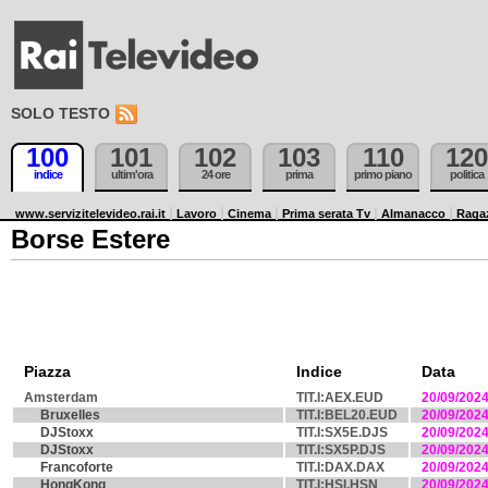
SOLO TESTO
100
101
102
103
110
120
indice
ultim'ora
24 ore
prima
primo piano
politica
www.servizitelevideo.rai.it
Lavoro
Cinema
Prima serata Tv
Almanacco
Raga
Borse Estere
Piazza
Indice
Data
Amsterdam
TIT.I:AEX.EUD
20/09/202
Bruxelles
TIT.I:BEL20.EUD
20/09/202
DJStoxx
TIT.I:SX5E.DJS
20/09/202
DJStoxx
TIT.I:SX5P.DJS
20/09/202
Francoforte
TIT.I:DAX.DAX
20/09/202
HongKong
TIT.I:HSI.HSN
20/09/202