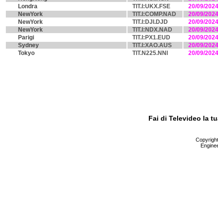
Londra
TIT.I:UKX.FSE
20/09/202
NewYork
TIT.I:COMP.NAD
20/09/202
NewYork
TIT.I:DJI.DJD
20/09/202
NewYork
TIT.I:NDX.NAD
20/09/202
Parigi
TIT.I:PX1.EUD
20/09/202
Sydney
TIT.I:XAO.AUS
20/09/202
Tokyo
TIT.N225.NNI
20/09/202
Fai di Televideo la 
Copyright 
Enginee