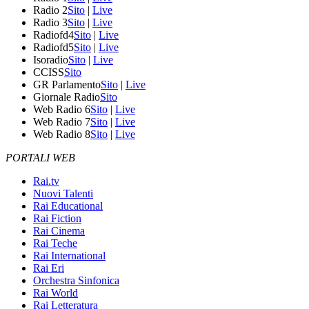
Radio 2
Sito
|
Live
Radio 3
Sito
|
Live
Radiofd4
Sito
|
Live
Radiofd5
Sito
|
Live
Isoradio
Sito
|
Live
CCISS
Sito
GR Parlamento
Sito
|
Live
Giornale Radio
Sito
Web Radio 6
Sito
|
Live
Web Radio 7
Sito
|
Live
Web Radio 8
Sito
|
Live
PORTALI WEB
Rai.tv
Nuovi Talenti
Rai Educational
Rai Fiction
Rai Cinema
Rai Teche
Rai International
Rai Eri
Orchestra Sinfonica
Rai World
Rai Letteratura