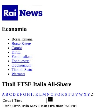
Economia
Borsa Italiana
Borse Estere
Cambi
Diritti
Fondi italiani
Fondi esteri
Obbligazioni
Titoli di Stato
Warrants
Titoli FTSE Italia All-Share
A
B
C
D
E
F
G
H
I
J
K
L
M
N
O
P
Q
R
S
T
U
V
W
X
Y
Z
Titoli
Uffic.
Min
Max
Flash
Ora flash
%Fl/Ri