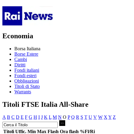
Economia
Borsa Italiana
Borse Estere
Cambi
Diritti
Fondi italiani
Fondi esteri
Obbligazioni
Titoli di Stato
Warrants
Titoli FTSE Italia All-Share
A
B
C
D
E
F
G
H
I
J
K
L
M
N
O
P
Q
R
S
T
U
V
W
X
Y
Z
Titoli
Uffic.
Min
Max
Flash
Ora flash
%Fl/Ri