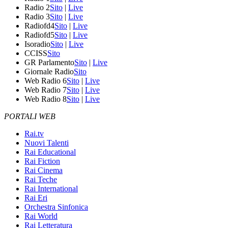
Radio 2
Sito
|
Live
Radio 3
Sito
|
Live
Radiofd4
Sito
|
Live
Radiofd5
Sito
|
Live
Isoradio
Sito
|
Live
CCISS
Sito
GR Parlamento
Sito
|
Live
Giornale Radio
Sito
Web Radio 6
Sito
|
Live
Web Radio 7
Sito
|
Live
Web Radio 8
Sito
|
Live
PORTALI WEB
Rai.tv
Nuovi Talenti
Rai Educational
Rai Fiction
Rai Cinema
Rai Teche
Rai International
Rai Eri
Orchestra Sinfonica
Rai World
Rai Letteratura