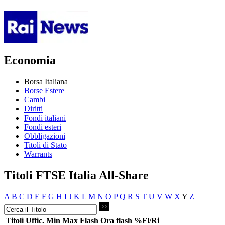
Economia
Borsa Italiana
Borse Estere
Cambi
Diritti
Fondi italiani
Fondi esteri
Obbligazioni
Titoli di Stato
Warrants
Titoli FTSE Italia All-Share
A
B
C
D
E
F
G
H
I
J
K
L
M
N
O
P
Q
R
S
T
U
V
W
X
Y
Z
Titoli
Uffic.
Min
Max
Flash
Ora flash
%Fl/Ri