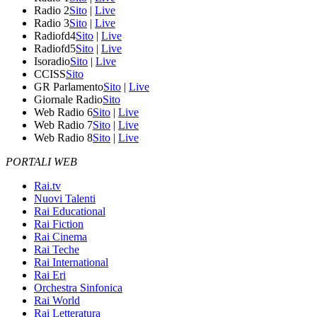
Radio 2
Sito
|
Live
Radio 3
Sito
|
Live
Radiofd4
Sito
|
Live
Radiofd5
Sito
|
Live
Isoradio
Sito
|
Live
CCISS
Sito
GR Parlamento
Sito
|
Live
Giornale Radio
Sito
Web Radio 6
Sito
|
Live
Web Radio 7
Sito
|
Live
Web Radio 8
Sito
|
Live
PORTALI WEB
Rai.tv
Nuovi Talenti
Rai Educational
Rai Fiction
Rai Cinema
Rai Teche
Rai International
Rai Eri
Orchestra Sinfonica
Rai World
Rai Letteratura