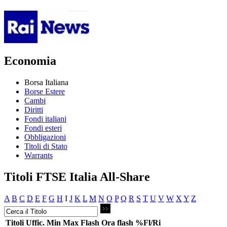
Economia
Borsa Italiana
Borse Estere
Cambi
Diritti
Fondi italiani
Fondi esteri
Obbligazioni
Titoli di Stato
Warrants
Titoli FTSE Italia All-Share
A
B
C
D
E
F
G
H
I
J
K
L
M
N
O
P
Q
R
S
T
U
V
W
X
Y
Z
Titoli
Uffic.
Min
Max
Flash
Ora flash
%Fl/Ri