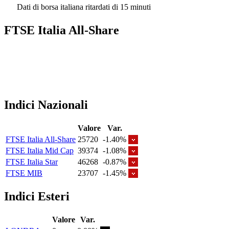
Dati di borsa italiana ritardati di 15 minuti
FTSE Italia All-Share
Indici Nazionali
Valore
Var.
FTSE Italia All-Share
25720
-1.40%
FTSE Italia Mid Cap
39374
-1.08%
FTSE Italia Star
46268
-0.87%
FTSE MIB
23707
-1.45%
Indici Esteri
Valore
Var.