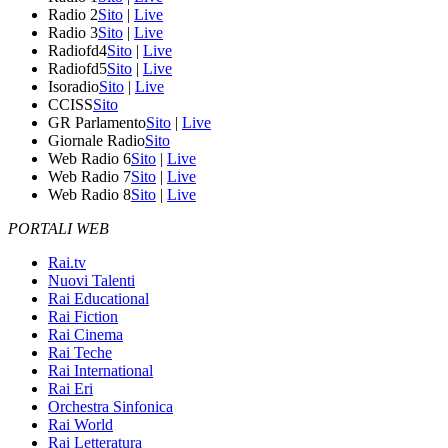
Radio 2
Sito
|
Live
Radio 3
Sito
|
Live
Radiofd4
Sito
|
Live
Radiofd5
Sito
|
Live
Isoradio
Sito
|
Live
CCISS
Sito
GR Parlamento
Sito
|
Live
Giornale Radio
Sito
Web Radio 6
Sito
|
Live
Web Radio 7
Sito
|
Live
Web Radio 8
Sito
|
Live
PORTALI WEB
Rai.tv
Nuovi Talenti
Rai Educational
Rai Fiction
Rai Cinema
Rai Teche
Rai International
Rai Eri
Orchestra Sinfonica
Rai World
Rai Letteratura