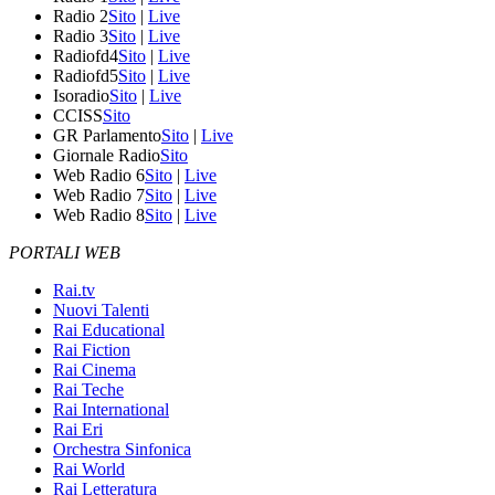
Radio 2
Sito
|
Live
Radio 3
Sito
|
Live
Radiofd4
Sito
|
Live
Radiofd5
Sito
|
Live
Isoradio
Sito
|
Live
CCISS
Sito
GR Parlamento
Sito
|
Live
Giornale Radio
Sito
Web Radio 6
Sito
|
Live
Web Radio 7
Sito
|
Live
Web Radio 8
Sito
|
Live
PORTALI WEB
Rai.tv
Nuovi Talenti
Rai Educational
Rai Fiction
Rai Cinema
Rai Teche
Rai International
Rai Eri
Orchestra Sinfonica
Rai World
Rai Letteratura