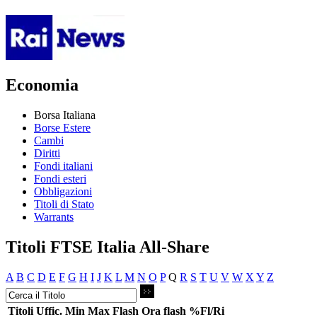
Economia
Borsa Italiana
Borse Estere
Cambi
Diritti
Fondi italiani
Fondi esteri
Obbligazioni
Titoli di Stato
Warrants
Titoli FTSE Italia All-Share
A
B
C
D
E
F
G
H
I
J
K
L
M
N
O
P
Q
R
S
T
U
V
W
X
Y
Z
Titoli
Uffic.
Min
Max
Flash
Ora flash
%Fl/Ri