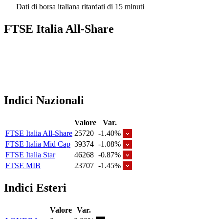
Dati di borsa italiana ritardati di 15 minuti
FTSE Italia All-Share
Indici Nazionali
Valore
Var.
FTSE Italia All-Share
25720
-1.40%
FTSE Italia Mid Cap
39374
-1.08%
FTSE Italia Star
46268
-0.87%
FTSE MIB
23707
-1.45%
Indici Esteri
Valore
Var.