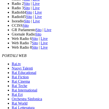
Radio 2
Sito
|
Live
Radio 3
Sito
|
Live
Radiofd4
Sito
|
Live
Radiofd5
Sito
|
Live
Isoradio
Sito
|
Live
CCISS
Sito
GR Parlamento
Sito
|
Live
Giornale Radio
Sito
Web Radio 6
Sito
|
Live
Web Radio 7
Sito
|
Live
Web Radio 8
Sito
|
Live
PORTALI WEB
Rai.tv
Nuovi Talenti
Rai Educational
Rai Fiction
Rai Cinema
Rai Teche
Rai International
Rai Eri
Orchestra Sinfonica
Rai World
Rai Letteratura