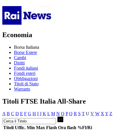
Economia
Borsa Italiana
Borse Estere
Cambi
Diritti
Fondi italiani
Fondi esteri
Obbligazioni
Titoli di Stato
Warrants
Titoli FTSE Italia All-Share
A
B
C
D
E
F
G
H
I
J
K
L
M
N
O
P
Q
R
S
T
U
V
W
X
Y
Z
Titoli
Uffic.
Min
Max
Flash
Ora flash
%Fl/Ri