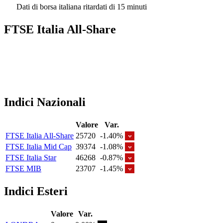
Dati di borsa italiana ritardati di 15 minuti
FTSE Italia All-Share
Indici Nazionali
Valore
Var.
FTSE Italia All-Share
25720
-1.40%
FTSE Italia Mid Cap
39374
-1.08%
FTSE Italia Star
46268
-0.87%
FTSE MIB
23707
-1.45%
Indici Esteri
Valore
Var.