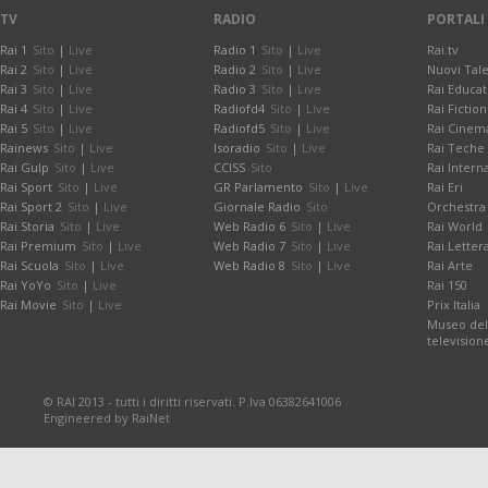
TV
RADIO
PORTALI
Rai 1
Sito
|
Live
Radio 1
Sito
|
Live
Rai.tv
Rai 2
Sito
|
Live
Radio 2
Sito
|
Live
Nuovi Tale
Rai 3
Sito
|
Live
Radio 3
Sito
|
Live
Rai Educat
Rai 4
Sito
|
Live
Radiofd4
Sito
|
Live
Rai Fiction
Rai 5
Sito
|
Live
Radiofd5
Sito
|
Live
Rai Cinem
Rainews
Sito
|
Live
Isoradio
Sito
|
Live
Rai Teche
Rai Gulp
Sito
|
Live
CCISS
Sito
Rai Intern
Rai Sport
Sito
|
Live
GR Parlamento
Sito
|
Live
Rai Eri
Rai Sport 2
Sito
|
Live
Giornale Radio
Sito
Orchestra 
Rai Storia
Sito
|
Live
Web Radio 6
Sito
|
Live
Rai World
Rai Premium
Sito
|
Live
Web Radio 7
Sito
|
Live
Rai Letter
Rai Scuola
Sito
|
Live
Web Radio 8
Sito
|
Live
Rai Arte
Rai YoYo
Sito
|
Live
Rai 150
Rai Movie
Sito
|
Live
Prix Italia
Museo dell
television
© RAI 2013 - tutti i diritti riservati. P.Iva 06382641006
Engineered by RaiNet