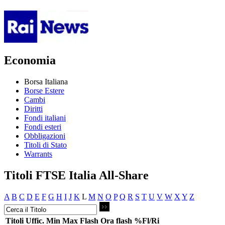
Economia
Borsa Italiana
Borse Estere
Cambi
Diritti
Fondi italiani
Fondi esteri
Obbligazioni
Titoli di Stato
Warrants
Titoli FTSE Italia All-Share
A
B
C
D
E
F
G
H
I
J
K
L
M
N
O
P
Q
R
S
T
U
V
W
X
Y
Z
Titoli
Uffic.
Min
Max
Flash
Ora flash
%Fl/Ri