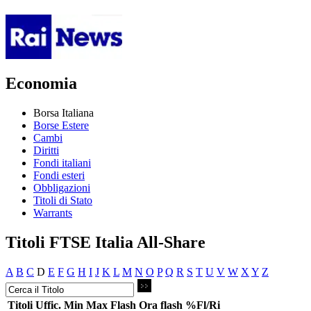
Economia
Borsa Italiana
Borse Estere
Cambi
Diritti
Fondi italiani
Fondi esteri
Obbligazioni
Titoli di Stato
Warrants
Titoli FTSE Italia All-Share
A
B
C
D
E
F
G
H
I
J
K
L
M
N
O
P
Q
R
S
T
U
V
W
X
Y
Z
Titoli
Uffic.
Min
Max
Flash
Ora flash
%Fl/Ri