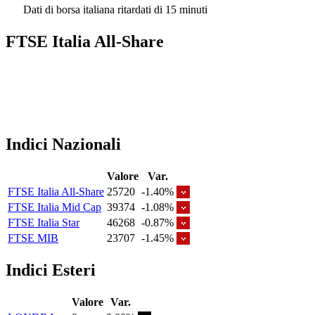
Dati di borsa italiana ritardati di 15 minuti
FTSE Italia All-Share
Indici Nazionali
Valore
Var.
FTSE Italia All-Share
25720
-1.40%
FTSE Italia Mid Cap
39374
-1.08%
FTSE Italia Star
46268
-0.87%
FTSE MIB
23707
-1.45%
Indici Esteri
Valore
Var.