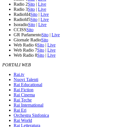
Radio 2
Sito
|
Live
Radio 3
Sito
|
Live
Radiofd4
Sito
|
Live
Radiofd5
Sito
|
Live
Isoradio
Sito
|
Live
CCISS
Sito
GR Parlamento
Sito
|
Live
Giornale Radio
Sito
Web Radio 6
Sito
|
Live
Web Radio 7
Sito
|
Live
Web Radio 8
Sito
|
Live
PORTALI WEB
Rai.tv
Nuovi Talenti
Rai Educational
Rai Fiction
Rai Cinema
Rai Teche
Rai International
Rai Eri
Orchestra Sinfonica
Rai World
Rai Letteratura