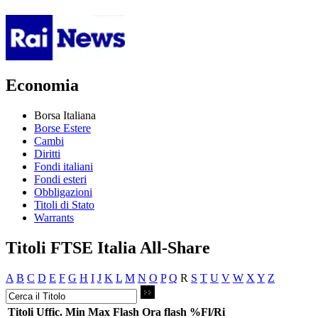
Economia
Borsa Italiana
Borse Estere
Cambi
Diritti
Fondi italiani
Fondi esteri
Obbligazioni
Titoli di Stato
Warrants
Titoli FTSE Italia All-Share
A
B
C
D
E
F
G
H
I
J
K
L
M
N
O
P
Q
R
S
T
U
V
W
X
Y
Z
Titoli
Uffic.
Min
Max
Flash
Ora flash
%Fl/Ri