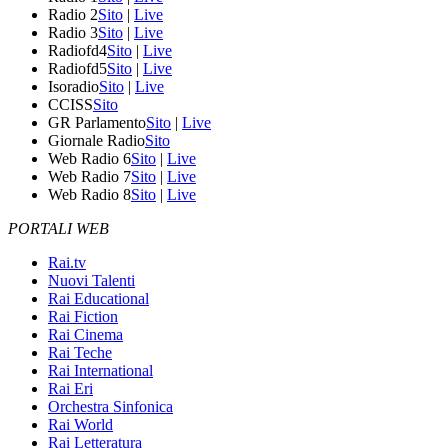
Radio 2
Sito
|
Live
Radio 3
Sito
|
Live
Radiofd4
Sito
|
Live
Radiofd5
Sito
|
Live
Isoradio
Sito
|
Live
CCISS
Sito
GR Parlamento
Sito
|
Live
Giornale Radio
Sito
Web Radio 6
Sito
|
Live
Web Radio 7
Sito
|
Live
Web Radio 8
Sito
|
Live
PORTALI WEB
Rai.tv
Nuovi Talenti
Rai Educational
Rai Fiction
Rai Cinema
Rai Teche
Rai International
Rai Eri
Orchestra Sinfonica
Rai World
Rai Letteratura