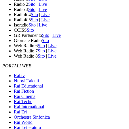
Radio 2
Sito
|
Live
Radio 3
Sito
|
Live
Radiofd4
Sito
|
Live
Radiofd5
Sito
|
Live
Isoradio
Sito
|
Live
CCISS
Sito
GR Parlamento
Sito
|
Live
Giornale Radio
Sito
Web Radio 6
Sito
|
Live
Web Radio 7
Sito
|
Live
Web Radio 8
Sito
|
Live
PORTALI WEB
Rai.tv
Nuovi Talenti
Rai Educational
Rai Fiction
Rai Cinema
Rai Teche
Rai International
Rai Eri
Orchestra Sinfonica
Rai World
Rai Letteratura