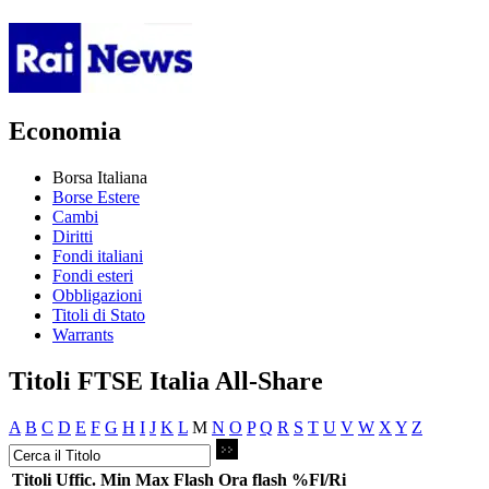
Economia
Borsa Italiana
Borse Estere
Cambi
Diritti
Fondi italiani
Fondi esteri
Obbligazioni
Titoli di Stato
Warrants
Titoli FTSE Italia All-Share
A
B
C
D
E
F
G
H
I
J
K
L
M
N
O
P
Q
R
S
T
U
V
W
X
Y
Z
Titoli
Uffic.
Min
Max
Flash
Ora flash
%Fl/Ri