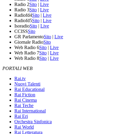
Radio 2
Sito
|
Live
Radio 3
Sito
|
Live
Radiofd4
Sito
|
Live
Radiofd5
Sito
|
Live
Isoradio
Sito
|
Live
CCISS
Sito
GR Parlamento
Sito
|
Live
Giornale Radio
Sito
Web Radio 6
Sito
|
Live
Web Radio 7
Sito
|
Live
Web Radio 8
Sito
|
Live
PORTALI WEB
Rai.tv
Nuovi Talenti
Rai Educational
Rai Fiction
Rai Cinema
Rai Teche
Rai International
Rai Eri
Orchestra Sinfonica
Rai World
Rai Letteratura