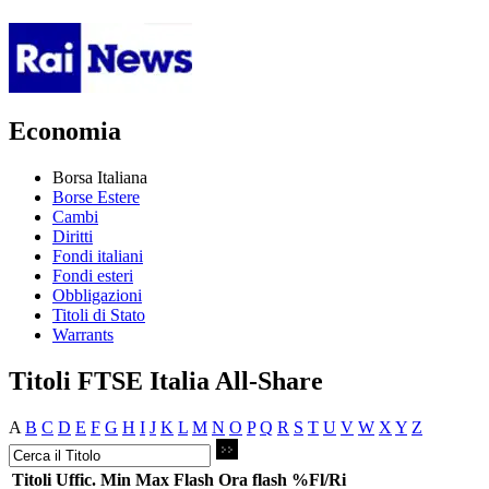
Economia
Borsa Italiana
Borse Estere
Cambi
Diritti
Fondi italiani
Fondi esteri
Obbligazioni
Titoli di Stato
Warrants
Titoli FTSE Italia All-Share
A
B
C
D
E
F
G
H
I
J
K
L
M
N
O
P
Q
R
S
T
U
V
W
X
Y
Z
Titoli
Uffic.
Min
Max
Flash
Ora flash
%Fl/Ri