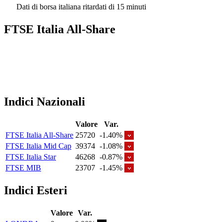
Dati di borsa italiana ritardati di 15 minuti
FTSE Italia All-Share
Indici Nazionali
Valore
Var.
FTSE Italia All-Share
25720
-1.40%
FTSE Italia Mid Cap
39374
-1.08%
FTSE Italia Star
46268
-0.87%
FTSE MIB
23707
-1.45%
Indici Esteri
Valore
Var.