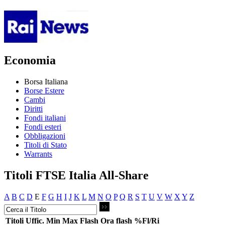
Economia
Borsa Italiana
Borse Estere
Cambi
Diritti
Fondi italiani
Fondi esteri
Obbligazioni
Titoli di Stato
Warrants
Titoli FTSE Italia All-Share
A
B
C
D
E
F
G
H
I
J
K
L
M
N
O
P
Q
R
S
T
U
V
W
X
Y
Z
Titoli
Uffic.
Min
Max
Flash
Ora flash
%Fl/Ri