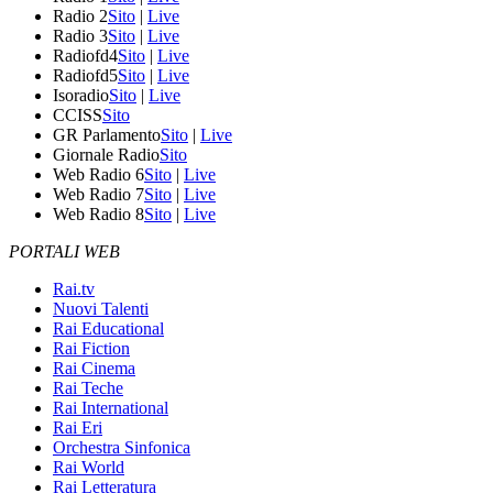
Radio 2
Sito
|
Live
Radio 3
Sito
|
Live
Radiofd4
Sito
|
Live
Radiofd5
Sito
|
Live
Isoradio
Sito
|
Live
CCISS
Sito
GR Parlamento
Sito
|
Live
Giornale Radio
Sito
Web Radio 6
Sito
|
Live
Web Radio 7
Sito
|
Live
Web Radio 8
Sito
|
Live
PORTALI WEB
Rai.tv
Nuovi Talenti
Rai Educational
Rai Fiction
Rai Cinema
Rai Teche
Rai International
Rai Eri
Orchestra Sinfonica
Rai World
Rai Letteratura