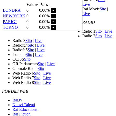
Live
Valore
Var.
Rai Movie
Sito
|
LONDRA
0
0.00%
Live
NEW YORK
0
0.00%
PARIGI
0
0.00%
RADIO
TOKYO
0
0.00%
Radio 1
Sito
|
Live
Radio 2
Sito
|
Live
Radio 3
Sito
|
Live
Radiofd4
Sito
|
Live
Radiofd5
Sito
|
Live
Isoradio
Sito
|
Live
CCISS
Sito
GR Parlamento
Sito
|
Live
Giornale Radio
Sito
Web Radio 6
Sito
|
Live
Web Radio 7
Sito
|
Live
Web Radio 8
Sito
|
Live
PORTALI WEB
Rai.tv
Nuovi Talenti
Rai Educational
Rai Fiction