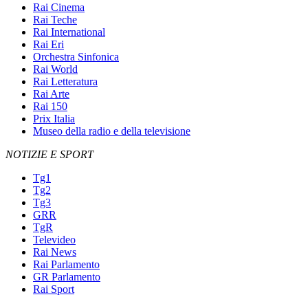
Rai Cinema
Rai Teche
Rai International
Rai Eri
Orchestra Sinfonica
Rai World
Rai Letteratura
Rai Arte
Rai 150
Prix Italia
Museo della radio e della televisione
NOTIZIE E SPORT
Tg1
Tg2
Tg3
GRR
TgR
Televideo
Rai News
Rai Parlamento
GR Parlamento
Rai Sport