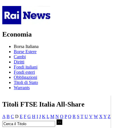
Economia
Borsa Italiana
Borse Estere
Cambi
Diritti
Fondi italiani
Fondi esteri
Obbligazioni
Titoli di Stato
Warrants
Titoli FTSE Italia All-Share
A
B
C
D
E
F
G
H
I
J
K
L
M
N
O
P
Q
R
S
T
U
V
W
X
Y
Z