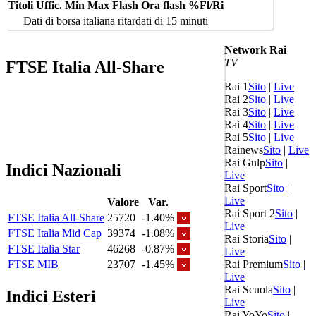
Titoli
Uffic.
Min
Max
Flash
Ora flash
%Fl/Ri
Dati di borsa italiana ritardati di 15 minuti
Network Rai
TV
FTSE Italia All-Share
Rai 1
Sito
|
Live
Rai 2
Sito
|
Live
Rai 3
Sito
|
Live
Rai 4
Sito
|
Live
Rai 5
Sito
|
Live
Rainews
Sito
|
Live
Rai Gulp
Sito
|
Indici Nazionali
Live
Rai Sport
Sito
|
Live
Valore
Var.
Rai Sport 2
Sito
|
FTSE Italia All-Share
25720
-1.40%
Live
FTSE Italia Mid Cap
39374
-1.08%
Rai Storia
Sito
|
FTSE Italia Star
46268
-0.87%
Live
Rai Premium
Sito
|
FTSE MIB
23707
-1.45%
Live
Rai Scuola
Sito
|
Indici Esteri
Live
Rai YoYo
Sito
|