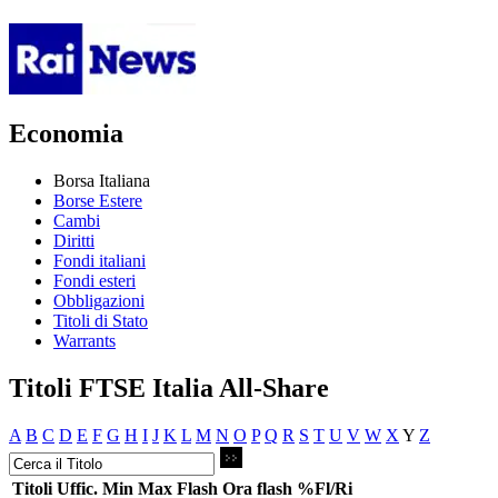
Economia
Borsa Italiana
Borse Estere
Cambi
Diritti
Fondi italiani
Fondi esteri
Obbligazioni
Titoli di Stato
Warrants
Titoli FTSE Italia All-Share
A
B
C
D
E
F
G
H
I
J
K
L
M
N
O
P
Q
R
S
T
U
V
W
X
Y
Z
Titoli
Uffic.
Min
Max
Flash
Ora flash
%Fl/Ri