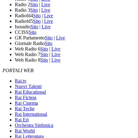
Radio 2
Sito
|
Live
Radio 3
Sito
|
Live
Radiofd4
Sito
|
Live
Radiofd5
Sito
|
Live
Isoradio
Sito
|
Live
CCISS
Sito
GR Parlamento
Sito
|
Live
Giornale Radio
Sito
Web Radio 6
Sito
|
Live
Web Radio 7
Sito
|
Live
Web Radio 8
Sito
|
Live
PORTALI WEB
Rai.tv
Nuovi Talenti
Rai Educational
Rai Fiction
Rai Cinema
Rai Teche
Rai International
Rai Eri
Orchestra Sinfonica
Rai World
Rai Letteratura