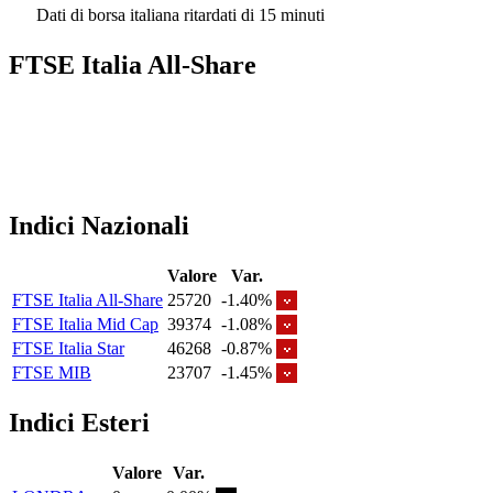
Dati di borsa italiana ritardati di 15 minuti
FTSE Italia All-Share
Indici Nazionali
Valore
Var.
FTSE Italia All-Share
25720
-1.40%
FTSE Italia Mid Cap
39374
-1.08%
FTSE Italia Star
46268
-0.87%
FTSE MIB
23707
-1.45%
Indici Esteri
Valore
Var.