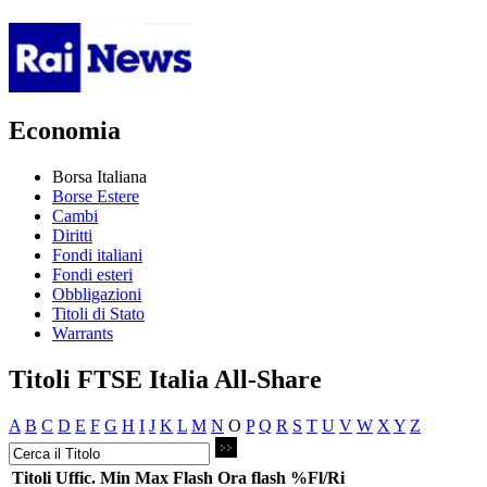
Economia
Borsa Italiana
Borse Estere
Cambi
Diritti
Fondi italiani
Fondi esteri
Obbligazioni
Titoli di Stato
Warrants
Titoli FTSE Italia All-Share
A
B
C
D
E
F
G
H
I
J
K
L
M
N
O
P
Q
R
S
T
U
V
W
X
Y
Z
Titoli
Uffic.
Min
Max
Flash
Ora flash
%Fl/Ri