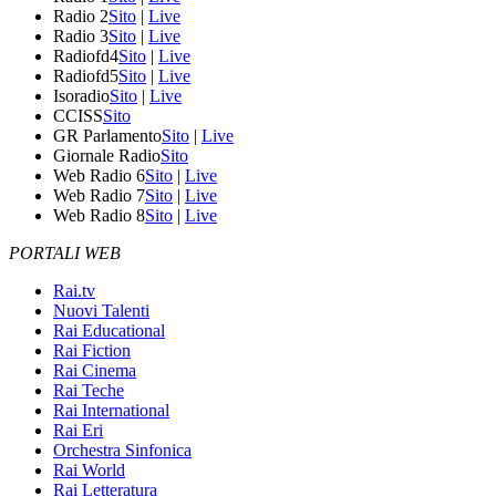
Radio 2
Sito
|
Live
Radio 3
Sito
|
Live
Radiofd4
Sito
|
Live
Radiofd5
Sito
|
Live
Isoradio
Sito
|
Live
CCISS
Sito
GR Parlamento
Sito
|
Live
Giornale Radio
Sito
Web Radio 6
Sito
|
Live
Web Radio 7
Sito
|
Live
Web Radio 8
Sito
|
Live
PORTALI WEB
Rai.tv
Nuovi Talenti
Rai Educational
Rai Fiction
Rai Cinema
Rai Teche
Rai International
Rai Eri
Orchestra Sinfonica
Rai World
Rai Letteratura