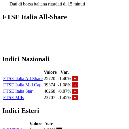
Dati di borsa italiana ritardati di 15 minuti
FTSE Italia All-Share
Indici Nazionali
Valore
Var.
FTSE Italia All-Share
25720
-1.40%
FTSE Italia Mid Cap
39374
-1.08%
FTSE Italia Star
46268
-0.87%
FTSE MIB
23707
-1.45%
Indici Esteri
Valore
Var.