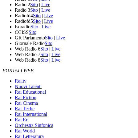
Radio 2
Sito
|
Live
Radio 3
Sito
|
Live
Radiofd4
Sito
|
Live
Radiofd5
Sito
|
Live
Isoradio
Sito
|
Live
CCISS
Sito
GR Parlamento
Sito
|
Live
Giornale Radio
Sito
Web Radio 6
Sito
|
Live
Web Radio 7
Sito
|
Live
Web Radio 8
Sito
|
Live
PORTALI WEB
Rai.tv
Nuovi Talenti
Rai Educational
Rai Fiction
Rai Cinema
Rai Teche
Rai International
Rai Eri
Orchestra Sinfonica
Rai World
Rai Letteratura