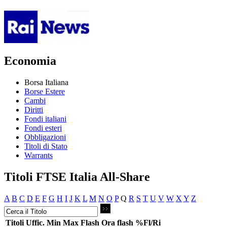
Economia
Borsa Italiana
Borse Estere
Cambi
Diritti
Fondi italiani
Fondi esteri
Obbligazioni
Titoli di Stato
Warrants
Titoli FTSE Italia All-Share
A
B
C
D
E
F
G
H
I
J
K
L
M
N
O
P
Q
R
S
T
U
V
W
X
Y
Z
Titoli
Uffic.
Min
Max
Flash
Ora flash
%Fl/Ri