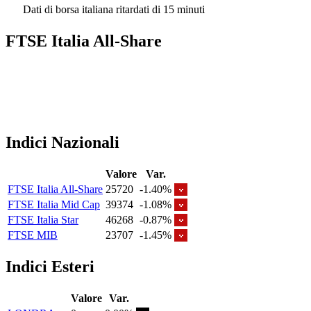
Dati di borsa italiana ritardati di 15 minuti
FTSE Italia All-Share
Indici Nazionali
Valore
Var.
FTSE Italia All-Share
25720
-1.40%
FTSE Italia Mid Cap
39374
-1.08%
FTSE Italia Star
46268
-0.87%
FTSE MIB
23707
-1.45%
Indici Esteri
Valore
Var.