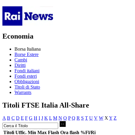
Economia
Borsa Italiana
Borse Estere
Cambi
Diritti
Fondi italiani
Fondi esteri
Obbligazioni
Titoli di Stato
Warrants
Titoli FTSE Italia All-Share
A
B
C
D
E
F
G
H
I
J
K
L
M
N
O
P
Q
R
S
T
U
V
W
X
Y
Z
Titoli
Uffic.
Min
Max
Flash
Ora flash
%Fl/Ri