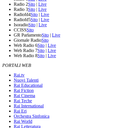
Radio 2
Sito
|
Live
Radio 3
Sito
|
Live
Radiofd4
Sito
|
Live
Radiofd5
Sito
|
Live
Isoradio
Sito
|
Live
CCISS
Sito
GR Parlamento
Sito
|
Live
Giornale Radio
Sito
Web Radio 6
Sito
|
Live
Web Radio 7
Sito
|
Live
Web Radio 8
Sito
|
Live
PORTALI WEB
Rai.tv
Nuovi Talenti
Rai Educational
Rai Fiction
Rai Cinema
Rai Teche
Rai International
Rai Eri
Orchestra Sinfonica
Rai World
Rai Letteratura