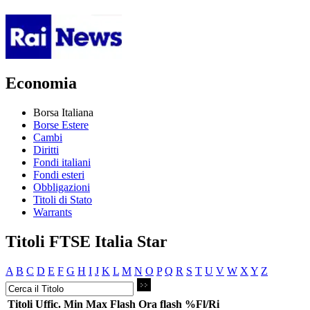
Economia
Borsa Italiana
Borse Estere
Cambi
Diritti
Fondi italiani
Fondi esteri
Obbligazioni
Titoli di Stato
Warrants
Titoli FTSE Italia Star
A
B
C
D
E
F
G
H
I
J
K
L
M
N
O
P
Q
R
S
T
U
V
W
X
Y
Z
Titoli
Uffic.
Min
Max
Flash
Ora flash
%Fl/Ri