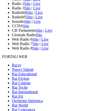
Radio 2
Sito
|
Live
Radio 3
Sito
|
Live
Radiofd4
Sito
|
Live
Radiofd5
Sito
|
Live
Isoradio
Sito
|
Live
CCISS
Sito
GR Parlamento
Sito
|
Live
Giornale Radio
Sito
Web Radio 6
Sito
|
Live
Web Radio 7
Sito
|
Live
Web Radio 8
Sito
|
Live
PORTALI WEB
Rai.tv
Nuovi Talenti
Rai Educational
Rai Fiction
Rai Cinema
Rai Teche
Rai International
Rai Eri
Orchestra Sinfonica
Rai World
Rai Letteratura