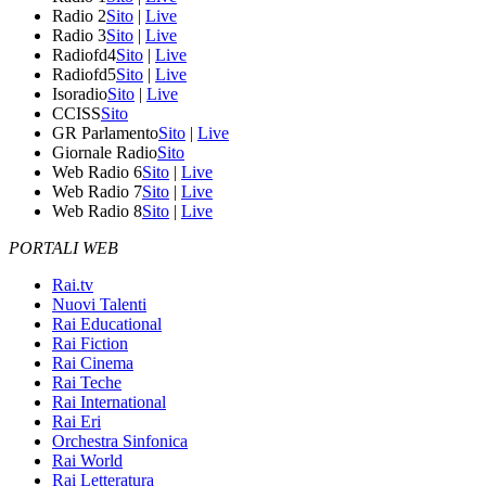
Radio 2
Sito
|
Live
Radio 3
Sito
|
Live
Radiofd4
Sito
|
Live
Radiofd5
Sito
|
Live
Isoradio
Sito
|
Live
CCISS
Sito
GR Parlamento
Sito
|
Live
Giornale Radio
Sito
Web Radio 6
Sito
|
Live
Web Radio 7
Sito
|
Live
Web Radio 8
Sito
|
Live
PORTALI WEB
Rai.tv
Nuovi Talenti
Rai Educational
Rai Fiction
Rai Cinema
Rai Teche
Rai International
Rai Eri
Orchestra Sinfonica
Rai World
Rai Letteratura