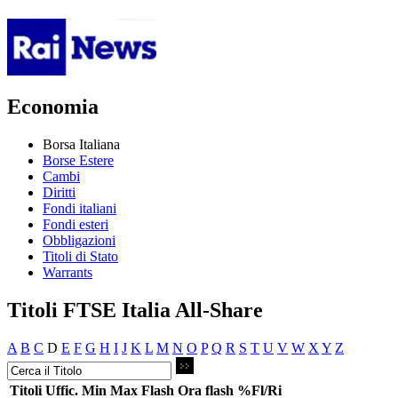
Economia
Borsa Italiana
Borse Estere
Cambi
Diritti
Fondi italiani
Fondi esteri
Obbligazioni
Titoli di Stato
Warrants
Titoli FTSE Italia All-Share
A
B
C
D
E
F
G
H
I
J
K
L
M
N
O
P
Q
R
S
T
U
V
W
X
Y
Z
Titoli
Uffic.
Min
Max
Flash
Ora flash
%Fl/Ri