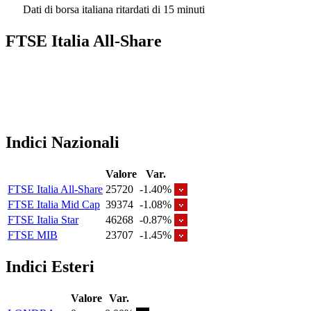
Dati di borsa italiana ritardati di 15 minuti
FTSE Italia All-Share
Indici Nazionali
Valore
Var.
FTSE Italia All-Share
25720
-1.40%
FTSE Italia Mid Cap
39374
-1.08%
FTSE Italia Star
46268
-0.87%
FTSE MIB
23707
-1.45%
Indici Esteri
Valore
Var.