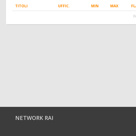
TITOLI
UFFIC.
MIN
MAX
FL
Da
NETWORK RAI