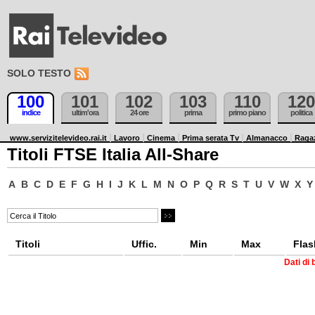
SOLO TESTO
100
101
102
103
110
120
indice
ultim'ora
24 ore
prima
primo piano
politica
www.servizitelevideo.rai.it
Lavoro
Cinema
Prima serata Tv
Almanacco
Raga
Titoli FTSE Italia All-Share
A
B
C
D
E
F
G
H
I
J
K
L
M
N
O
P
Q
R
S
T
U
V
W
X
Y
Titoli
Uffic.
Min
Max
Flas
Dati di 