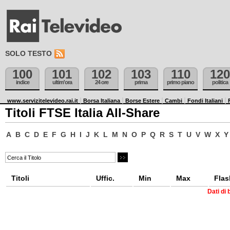
SOLO TESTO
100
101
102
103
110
120
indice
ultim'ora
24 ore
prima
primo piano
politica
www.servizitelevideo.rai.it
Borsa Italiana
Borse Estere
Cambi
Fondi Italiani
Titoli FTSE Italia All-Share
A
B
C
D
E
F
G
H
I
J
K
L
M
N
O
P
Q
R
S
T
U
V
W
X
Y
Titoli
Uffic.
Min
Max
Flas
Dati di 