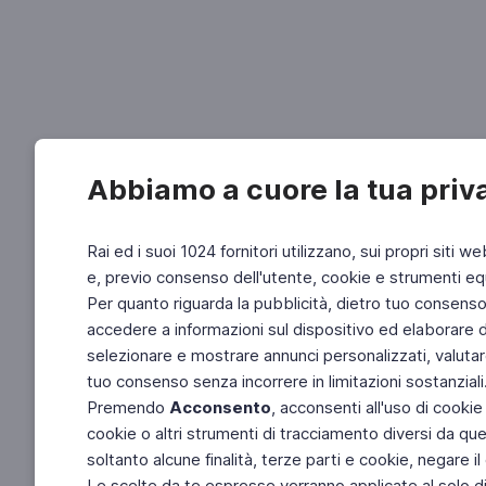
Abbiamo a cuore la tua priv
Rai ed i suoi 1024 fornitori utilizzano, sui propri siti we
e, previo consenso dell'utente, cookie e strumenti equ
Per quanto riguarda la pubblicità, dietro tuo consenso, 
accedere a informazioni sul dispositivo ed elaborare dati
selezionare e mostrare annunci personalizzati, valutar
tuo consenso senza incorrere in limitazioni sostanziali
Premendo
Acconsento
, acconsenti all'uso di cookie
cookie o altri strumenti di tracciamento diversi da quel
soltanto alcune finalità, terze parti e cookie, negare
Le scelte da te espresse verranno applicate al solo dis