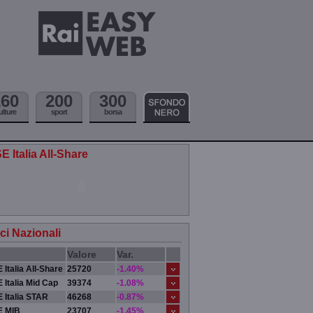
160
200
300
ulture
sport
borsa
E Italia All-Share
ici Nazionali
Valore
Var.
 Italia All-Share
25720
-1.40%
 Italia Mid Cap
39374
-1.08%
 Italia STAR
46268
-0.87%
E MIB
23707
-1.45%