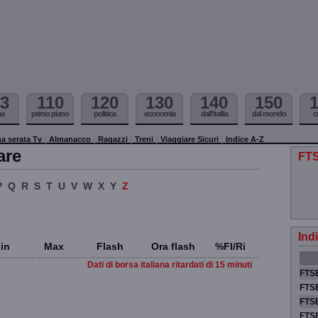
3
110
120
130
140
150
ma
primo piano
politica
economia
dall'itallia
dal mondo
c
a serata Tv
Almanacco
Ragazzi
Treni
Viaggiare Sicuri
Indice A-Z
are
FTS
P
Q
R
S
T
U
V
W
X
Y
Z
Ind
in
Max
Flash
Ora flash
%Fl/Ri
Dati di borsa italiana ritardati di 15 minuti
FTSE
FTSE
FTSE
FTS