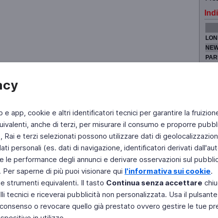
Indi
LON
NEW
PAR
TOK
acy
b e app, cookie e altri identificatori tecnici per garantire la fruizion
Fai di Televideo la tua Home Page
Chi Siamo
Scrivici
ivalenti, anche di terzi, per misurare il consumo e proporre pubbli
Rai e terzi selezionati possono utilizzare dati di geolocalizzazione,
Copyright © 2011 Rai - Tutti i diritti riservati
Engineered by RAI - Reti e Piattaforme
 personali (es. dati di navigazione, identificatori derivati dall'auten
e le performance degli annunci e derivare osservazioni sul pubblico
. Per saperne di più puoi visionare qui
l'informativa sui cookie
.
 e strumenti equivalenti. Il tasto
Continua senza accettare
chiu
li tecnici e riceverai pubblicità non personalizzata. Usa il pulsant
 il consenso o revocare quello già prestato ovvero gestire le tue p
positivo in utilizzo.