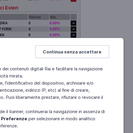
ci Esteri
Valore
Var.
DRA
0
0.00%
 YORK
0
0.00%
IGI
0
0.00%
YO
0
0.00%
Continua senza accettare
e dei contenuti digitali Rai e facilitare la navigazione
cità mirata.
 l'identificativo del dispositivo, archiviare e/o
ticazione, indirizzi IP, etc) al fine di creare,
. Puoi liberamente prestare, rifiutare o revocare il
de il banner, continuerai la navigazione in assenza di
e
Preferenze
per selezionare in modo analitico
referenze.