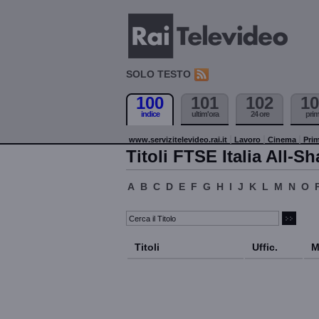
SOLO TESTO
100
101
102
10
indice
ultim'ora
24 ore
pri
www.servizitelevideo.rai.it
Lavoro
Cinema
Prim
Titoli FTSE Italia All-Sh
A
B
C
D
E
F
G
H
I
J
K
L
M
N
O
Titoli
Uffic.
M