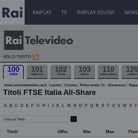
RAIPLAY
TV
RAIPLAY SOUND
NEW
SOLO TESTO
100
101
102
103
110
120
indice
ultim'ora
24 ore
prima
primo piano
politica
www.servizitelevideo.rai.it
Lavoro
Cinema
Prima serata Tv
Almanacco
Raga
Titoli FTSE Italia All-Share
A
B
C
D
E
F
G
H
I
J
K
L
M
N
O
P
Q
R
S
T
U
V
W
X
Titoli
Uffic.
Min
Max
Flas