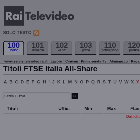
SOLO TESTO
100
101
102
103
110
120
indice
ultim'ora
24 ore
prima
primo piano
politica
www.servizitelevideo.rai.it
Lavoro
Cinema
Prima serata Tv
Almanacco
Raga
Titoli FTSE Italia All-Share
A
B
C
D
E
F
G
H
I
J
K
L
M
N
O
P
Q
R
S
T
U
V
W
X
Titoli
Uffic.
Min
Max
Flas
Dati di 