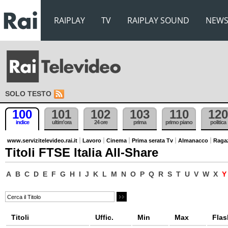
RAIPLAY
TV
RAIPLAY SOUND
NEW
SOLO TESTO
100
101
102
103
110
120
indice
ultim'ora
24 ore
prima
primo piano
politica
www.servizitelevideo.rai.it
Lavoro
Cinema
Prima serata Tv
Almanacco
Raga
Titoli FTSE Italia All-Share
A
B
C
D
E
F
G
H
I
J
K
L
M
N
O
P
Q
R
S
T
U
V
W
X
Titoli
Uffic.
Min
Max
Flas