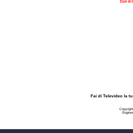
Dati di 
Fai di Televideo la 
Copyright 
Enginee