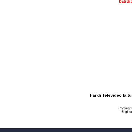
Dati di 
Fai di Televideo la 
Copyright 
Enginee