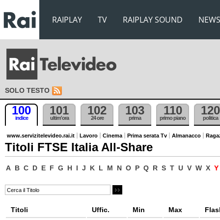
RAIPLAY
TV
RAIPLAY SOUND
NEW
SOLO TESTO
100
101
102
103
110
120
indice
ultim'ora
24 ore
prima
primo piano
politica
www.servizitelevideo.rai.it
Lavoro
Cinema
Prima serata Tv
Almanacco
Raga
Titoli FTSE Italia All-Share
A
B
C
D
E
F
G
H
I
J
K
L
M
N
O
P
Q
R
S
T
U
V
W
X
Titoli
Uffic.
Min
Max
Flas