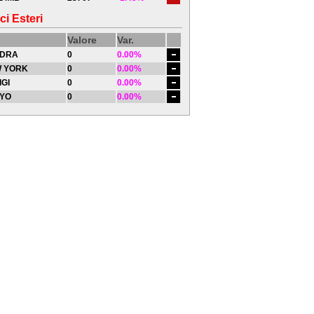
ci Esteri
Valore
Var.
DRA
0
0.00%
 YORK
0
0.00%
IGI
0
0.00%
YO
0
0.00%