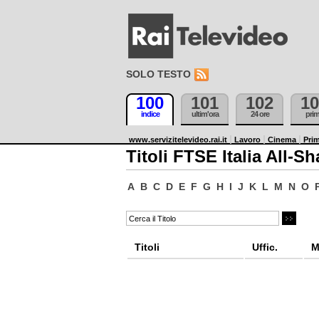
SOLO TESTO
100
101
102
10
indice
ultim'ora
24 ore
pri
www.servizitelevideo.rai.it
Lavoro
Cinema
Prim
Titoli FTSE Italia All-Sh
A
B
C
D
E
F
G
H
I
J
K
L
M
N
O
Titoli
Uffic.
M