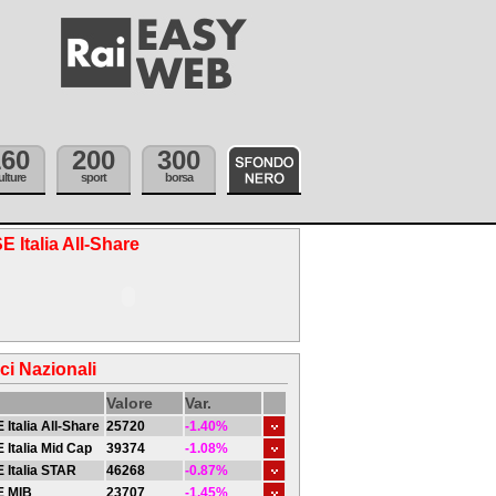
160
200
300
ulture
sport
borsa
E Italia All-Share
ici Nazionali
Valore
Var.
 Italia All-Share
25720
-1.40%
 Italia Mid Cap
39374
-1.08%
 Italia STAR
46268
-0.87%
E MIB
23707
-1.45%