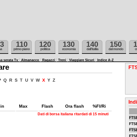
3
110
120
130
140
150
ma
primo piano
politica
economia
dall'itallia
dal mondo
c
a serata Tv
Almanacco
Ragazzi
Treni
Viaggiare Sicuri
Indice A-Z
are
FTS
P
Q
R
S
T
U
V
W
X
Y
Z
Ind
in
Max
Flash
Ora flash
%Fl/Ri
Dati di borsa italiana ritardati di 15 minuti
FTSE
FTSE
FTSE
FTS