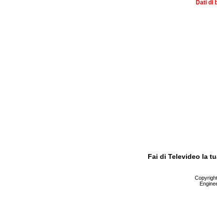
Dati di 
Fai di Televideo la 
Copyright 
Enginee