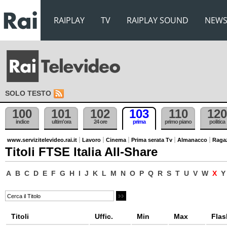
RAIPLAY
TV
RAIPLAY SOUND
NEW
SOLO TESTO
100
101
102
103
110
120
indice
ultim'ora
24 ore
prima
primo piano
politica
www.servizitelevideo.rai.it
Lavoro
Cinema
Prima serata Tv
Almanacco
Raga
Titoli FTSE Italia All-Share
A
B
C
D
E
F
G
H
I
J
K
L
M
N
O
P
Q
R
S
T
U
V
W
X
Y
Titoli
Uffic.
Min
Max
Flas