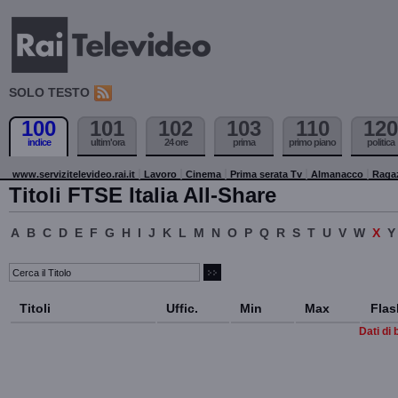
SOLO TESTO
100
101
102
103
110
120
indice
ultim'ora
24 ore
prima
primo piano
politica
www.servizitelevideo.rai.it
Lavoro
Cinema
Prima serata Tv
Almanacco
Raga
Titoli FTSE Italia All-Share
A
B
C
D
E
F
G
H
I
J
K
L
M
N
O
P
Q
R
S
T
U
V
W
X
Y
Titoli
Uffic.
Min
Max
Flas
Dati di 