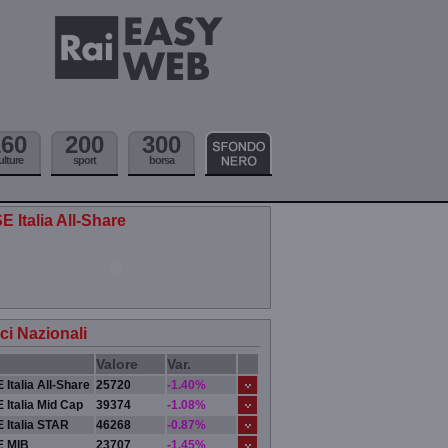
160
200
300
ulture
sport
borsa
E Italia All-Share
ici Nazionali
Valore
Var.
 Italia All-Share
25720
-1.40%
 Italia Mid Cap
39374
-1.08%
 Italia STAR
46268
-0.87%
E MIB
23707
-1.45%