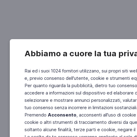
Abbiamo a cuore la tua priv
Rai ed i suoi 1024 fornitori utilizzano, sui propri siti we
e, previo consenso dell'utente, cookie e strumenti equ
Per quanto riguarda la pubblicità, dietro tuo consenso, 
accedere a informazioni sul dispositivo ed elaborare dati
selezionare e mostrare annunci personalizzati, valutar
tuo consenso senza incorrere in limitazioni sostanziali
Premendo
Acconsento
, acconsenti all'uso di cookie
cookie o altri strumenti di tracciamento diversi da quel
soltanto alcune finalità, terze parti e cookie, negare
Le scelte da te espresse verranno applicate al solo dis