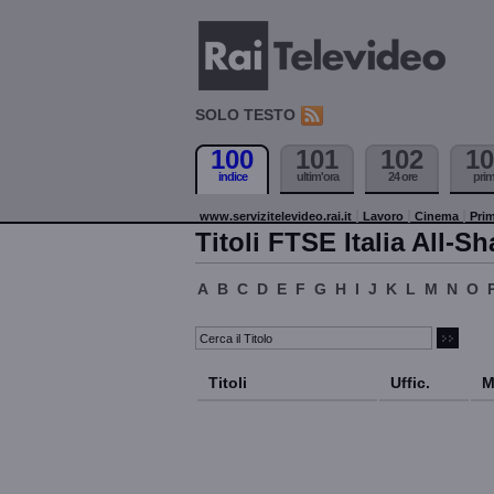
SOLO TESTO
100
101
102
10
indice
ultim'ora
24 ore
pri
www.servizitelevideo.rai.it
Lavoro
Cinema
Prim
Titoli FTSE Italia All-Sh
A
B
C
D
E
F
G
H
I
J
K
L
M
N
O
Titoli
Uffic.
M