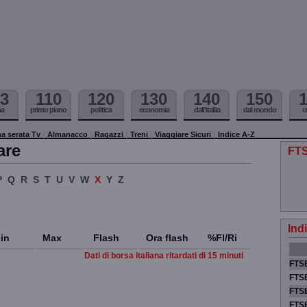
3
110
120
130
140
150
ma
primo piano
politica
economia
dall'itallia
dal mondo
c
a serata Tv
Almanacco
Ragazzi
Treni
Viaggiare Sicuri
Indice A-Z
are
FTS
P
Q
R
S
T
U
V
W
X
Y
Z
Ind
in
Max
Flash
Ora flash
%Fl/Ri
Dati di borsa italiana ritardati di 15 minuti
FTSE
FTSE
FTSE
FTS