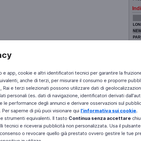
Indi
LON
NEW
PAR
TOK
acy
b e app, cookie e altri identificatori tecnici per garantire la fruizion
Fai di Televideo la tua Home Page
Chi Siamo
Scrivici
ivalenti, anche di terzi, per misurare il consumo e proporre pubbli
Rai e terzi selezionati possono utilizzare dati di geolocalizzazione,
Copyright © 2011 Rai - Tutti i diritti riservati
Engineered by RAI - Reti e Piattaforme
 personali (es. dati di navigazione, identificatori derivati dall'auten
e le performance degli annunci e derivare osservazioni sul pubblico
. Per saperne di più puoi visionare qui
l'informativa sui cookie
.
 e strumenti equivalenti. Il tasto
Continua senza accettare
chiu
li tecnici e riceverai pubblicità non personalizzata. Usa il pulsant
 il consenso o revocare quello già prestato ovvero gestire le tue p
positivo in utilizzo.