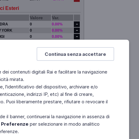
ci Esteri
Valore
Var.
DRA
0
0.00%
 YORK
0
0.00%
IGI
0
0.00%
YO
0
0.00%
Continua senza accettare
e dei contenuti digitali Rai e facilitare la navigazione
cità mirata.
 l'identificativo del dispositivo, archiviare e/o
ticazione, indirizzi IP, etc) al fine di creare,
. Puoi liberamente prestare, rifiutare o revocare il
de il banner, continuerai la navigazione in assenza di
e
Preferenze
per selezionare in modo analitico
referenze.