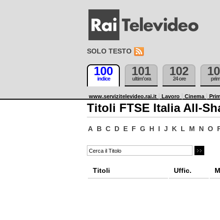
SOLO TESTO
100
101
102
10
indice
ultim'ora
24 ore
pri
www.servizitelevideo.rai.it
Lavoro
Cinema
Prim
Titoli FTSE Italia All-Sh
A
B
C
D
E
F
G
H
I
J
K
L
M
N
O
Titoli
Uffic.
M