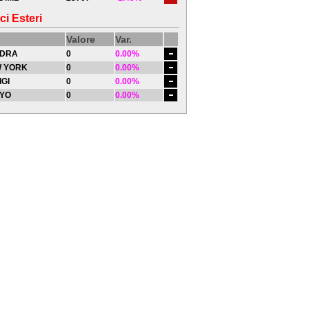
ci Esteri
Valore
Var.
DRA
0
0.00%
 YORK
0
0.00%
IGI
0
0.00%
YO
0
0.00%