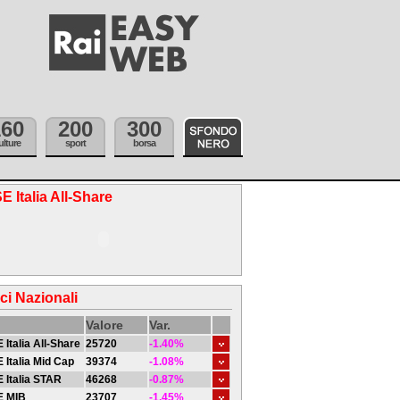
160
200
300
ulture
sport
borsa
E Italia All-Share
ici Nazionali
Valore
Var.
 Italia All-Share
25720
-1.40%
 Italia Mid Cap
39374
-1.08%
 Italia STAR
46268
-0.87%
E MIB
23707
-1.45%