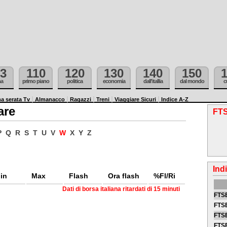
3
110
120
130
140
150
ma
primo piano
politica
economia
dall'itallia
dal mondo
c
a serata Tv
Almanacco
Ragazzi
Treni
Viaggiare Sicuri
Indice A-Z
are
FTS
P
Q
R
S
T
U
V
W
X
Y
Z
Ind
in
Max
Flash
Ora flash
%Fl/Ri
Dati di borsa italiana ritardati di 15 minuti
FTSE
FTSE
FTSE
FTS