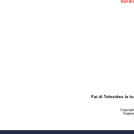
Dati di 
Fai di Televideo la 
Copyright 
Enginee