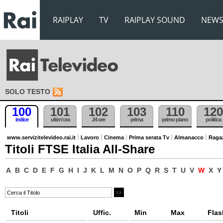
RAIPLAY
TV
RAIPLAY SOUND
NEW
SOLO TESTO
100
101
102
103
110
120
indice
ultim'ora
24 ore
prima
primo piano
politica
www.servizitelevideo.rai.it
Lavoro
Cinema
Prima serata Tv
Almanacco
Raga
Titoli FTSE Italia All-Share
A
B
C
D
E
F
G
H
I
J
K
L
M
N
O
P
Q
R
S
T
U
V
W
X
Y
Titoli
Uffic.
Min
Max
Flas