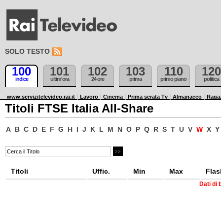
SOLO TESTO
100
101
102
103
110
120
indice
ultim'ora
24 ore
prima
primo piano
politica
www.servizitelevideo.rai.it
Lavoro
Cinema
Prima serata Tv
Almanacco
Raga
Titoli FTSE Italia All-Share
A
B
C
D
E
F
G
H
I
J
K
L
M
N
O
P
Q
R
S
T
U
V
W
X
Y
Titoli
Uffic.
Min
Max
Flas
Dati di 