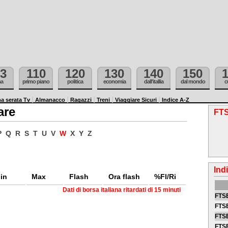
3
110
120
130
140
150
ma
primo piano
politica
economia
dall'itallia
dal mondo
c
a serata Tv
Almanacco
Ragazzi
Treni
Viaggiare Sicuri
Indice A-Z
are
FTS
P
Q
R
S
T
U
V
W
X
Y
Z
Ind
in
Max
Flash
Ora flash
%Fl/Ri
Dati di borsa italiana ritardati di 15 minuti
FTSE
FTSE
FTSE
FTS