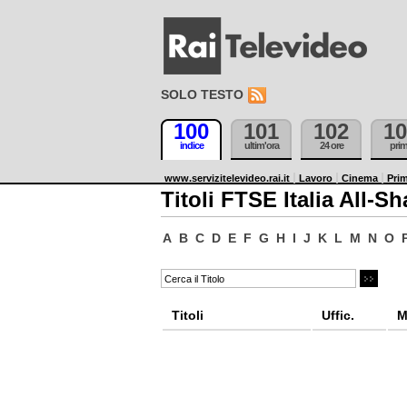
SOLO TESTO
100
101
102
10
indice
ultim'ora
24 ore
pri
www.servizitelevideo.rai.it
Lavoro
Cinema
Prim
Titoli FTSE Italia All-Sh
A
B
C
D
E
F
G
H
I
J
K
L
M
N
O
Titoli
Uffic.
M