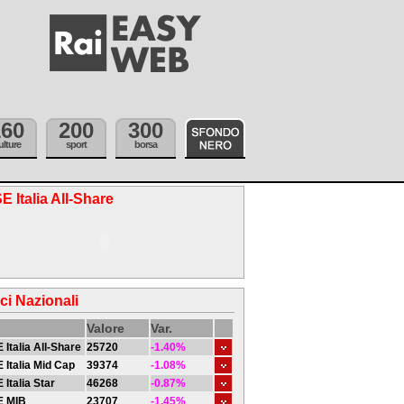
160
200
300
ulture
sport
borsa
E Italia All-Share
ici Nazionali
Valore
Var.
 Italia All-Share
25720
-1.40%
 Italia Mid Cap
39374
-1.08%
 Italia Star
46268
-0.87%
E MIB
23707
-1.45%