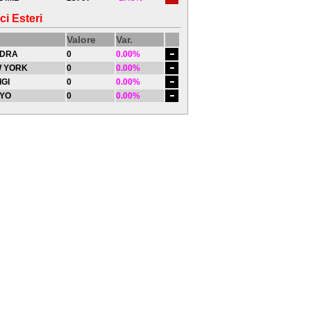
ci Esteri
Valore
Var.
DRA
0
0.00%
 YORK
0
0.00%
IGI
0
0.00%
YO
0
0.00%