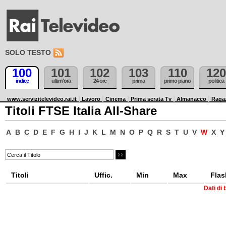
SOLO TESTO
100
101
102
103
110
120
indice
ultim'ora
24 ore
prima
primo piano
politica
www.servizitelevideo.rai.it
Lavoro
Cinema
Prima serata Tv
Almanacco
Raga
Titoli FTSE Italia All-Share
A
B
C
D
E
F
G
H
I
J
K
L
M
N
O
P
Q
R
S
T
U
V
W
X
Y
Titoli
Uffic.
Min
Max
Flas
Dati di 