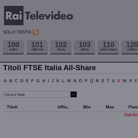
SOLO TESTO
100
101
102
103
110
120
indice
ultim'ora
24 ore
prima
primo piano
politica
Titoli FTSE Italia All-Share
A
B
C
D
E
F
G
H
I
J
K
L
M
N
O
P
Q
R
S
T
U
V
W
X
Y
Titoli
Uffic.
Min
Max
Flas
Dati di 