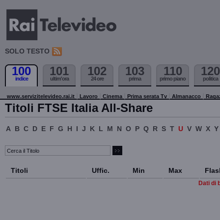
SOLO TESTO
100
101
102
103
110
120
indice
ultim'ora
24 ore
prima
primo piano
politica
www.servizitelevideo.rai.it
Lavoro
Cinema
Prima serata Tv
Almanacco
Raga
Titoli FTSE Italia All-Share
A
B
C
D
E
F
G
H
I
J
K
L
M
N
O
P
Q
R
S
T
U
V
W
X
Y
Titoli
Uffic.
Min
Max
Flas
Dati di 