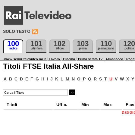
SOLO TESTO
100
101
102
103
110
120
indice
ultim'ora
24 ore
prima
primo piano
politica
www.servizitelevideo.rai.it
Lavoro
Cinema
Prima serata Tv
Almanacco
Raga
Titoli FTSE Italia All-Share
A
B
C
D
E
F
G
H
I
J
K
L
M
N
O
P
Q
R
S
T
U
V
W
X
Y
Titoli
Uffic.
Min
Max
Flas
Dati di 