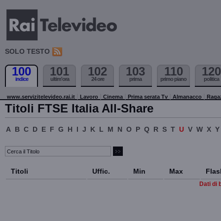
SOLO TESTO
100
101
102
103
110
120
indice
ultim'ora
24 ore
prima
primo piano
politica
www.servizitelevideo.rai.it
Lavoro
Cinema
Prima serata Tv
Almanacco
Raga
Titoli FTSE Italia All-Share
A
B
C
D
E
F
G
H
I
J
K
L
M
N
O
P
Q
R
S
T
U
V
W
X
Y
Titoli
Uffic.
Min
Max
Flas
Dati di 