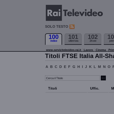
SOLO TESTO
100
101
102
10
indice
ultim'ora
24 ore
pri
www.servizitelevideo.rai.it
Lavoro
Cinema
Prim
Titoli FTSE Italia All-Sh
A
B
C
D
E
F
G
H
I
J
K
L
M
N
O
Titoli
Uffic.
M