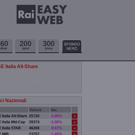
160
200
300
ulture
sport
borsa
E Italia All-Share
ici Nazionali
Valore
Var.
 Italia All-Share
25720
-1.40%
 Italia Mid Cap
39374
-1.08%
 Italia STAR
46268
-0.87%
E MIB
23707
-1.45%