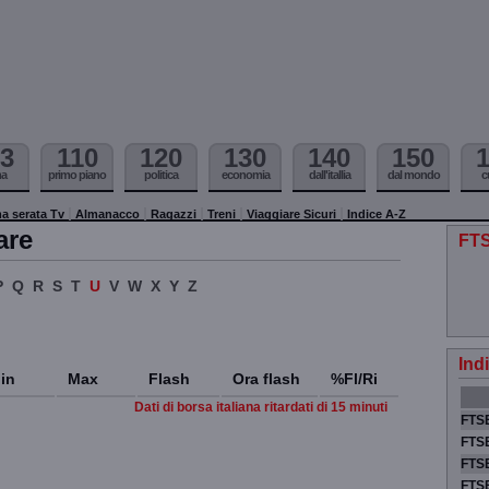
3
110
120
130
140
150
ma
primo piano
politica
economia
dall'itallia
dal mondo
c
a serata Tv
Almanacco
Ragazzi
Treni
Viaggiare Sicuri
Indice A-Z
are
FTS
P
Q
R
S
T
U
V
W
X
Y
Z
Ind
in
Max
Flash
Ora flash
%Fl/Ri
Dati di borsa italiana ritardati di 15 minuti
FTSE
FTSE
FTSE
FTS