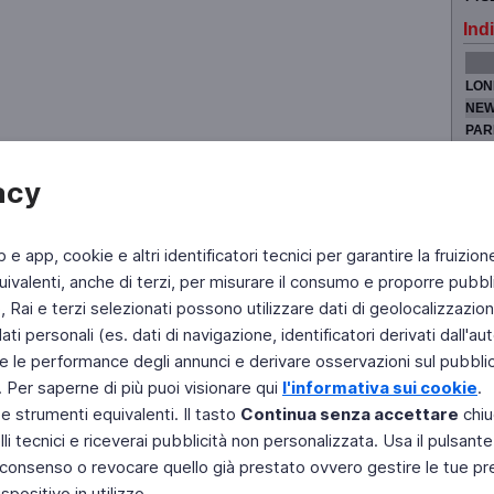
Indi
LON
NEW
PAR
TOK
acy
b e app, cookie e altri identificatori tecnici per garantire la fruizion
Fai di Televideo la tua Home Page
Chi Siamo
Scrivici
ivalenti, anche di terzi, per misurare il consumo e proporre pubbli
Rai e terzi selezionati possono utilizzare dati di geolocalizzazione,
Copyright © 2011 Rai - Tutti i diritti riservati
Engineered by RAI - Reti e Piattaforme
 personali (es. dati di navigazione, identificatori derivati dall'auten
e le performance degli annunci e derivare osservazioni sul pubblico
. Per saperne di più puoi visionare qui
l'informativa sui cookie
.
 e strumenti equivalenti. Il tasto
Continua senza accettare
chiu
li tecnici e riceverai pubblicità non personalizzata. Usa il pulsant
 il consenso o revocare quello già prestato ovvero gestire le tue p
positivo in utilizzo.