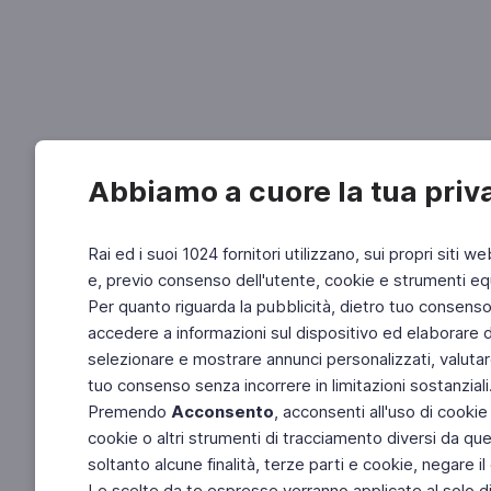
Abbiamo a cuore la tua priv
Rai ed i suoi 1024 fornitori utilizzano, sui propri siti we
e, previo consenso dell'utente, cookie e strumenti equ
Per quanto riguarda la pubblicità, dietro tuo consenso, 
accedere a informazioni sul dispositivo ed elaborare dati
selezionare e mostrare annunci personalizzati, valutar
tuo consenso senza incorrere in limitazioni sostanziali
Premendo
Acconsento
, acconsenti all'uso di cookie
cookie o altri strumenti di tracciamento diversi da quel
soltanto alcune finalità, terze parti e cookie, negare
Le scelte da te espresse verranno applicate al solo dis