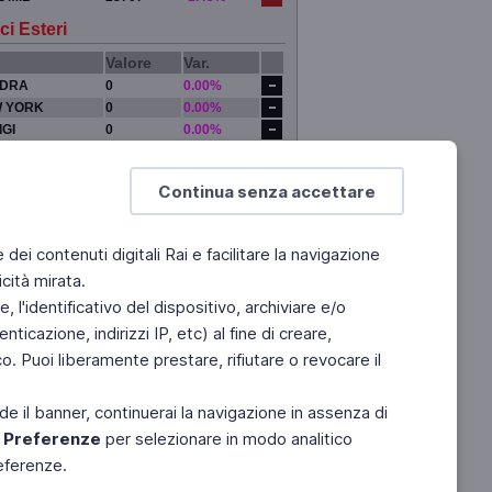
ci Esteri
Valore
Var.
DRA
0
0.00%
 YORK
0
0.00%
IGI
0
0.00%
YO
0
0.00%
Continua senza accettare
e dei contenuti digitali Rai e facilitare la navigazione
cità mirata.
 l'identificativo del dispositivo, archiviare e/o
ticazione, indirizzi IP, etc) al fine di creare,
. Puoi liberamente prestare, rifiutare o revocare il
de il banner, continuerai la navigazione in assenza di
e
Preferenze
per selezionare in modo analitico
referenze.