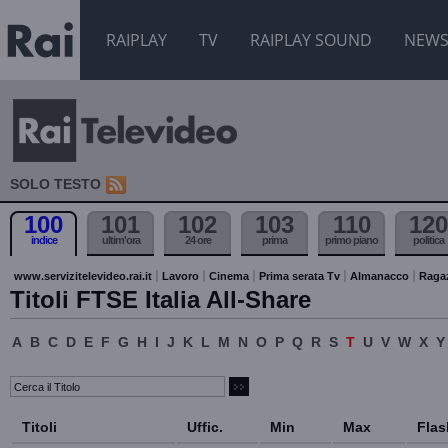
RAIPLAY
TV
RAIPLAY SOUND
NEW
SOLO TESTO
100
101
102
103
110
120
indice
ultim'ora
24 ore
prima
primo piano
politica
www.servizitelevideo.rai.it
Lavoro
Cinema
Prima serata Tv
Almanacco
Raga
Titoli FTSE Italia All-Share
A
B
C
D
E
F
G
H
I
J
K
L
M
N
O
P
Q
R
S
T
U
V
W
X
Y
Titoli
Uffic.
Min
Max
Flas