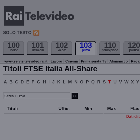
SOLO TESTO
100
101
102
103
110
120
indice
ultim'ora
24 ore
prima
primo piano
politica
www.servizitelevideo.rai.it
Lavoro
Cinema
Prima serata Tv
Almanacco
Raga
Titoli FTSE Italia All-Share
A
B
C
D
E
F
G
H
I
J
K
L
M
N
O
P
Q
R
S
T
U
V
W
X
Y
Titoli
Uffic.
Min
Max
Flas
Dati di 