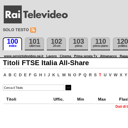
SOLO TESTO
100
101
102
103
110
120
indice
ultim'ora
24 ore
prima
primo piano
politica
www.servizitelevideo.rai.it
Lavoro
Cinema
Prima serata Tv
Almanacco
Raga
Titoli FTSE Italia All-Share
A
B
C
D
E
F
G
H
I
J
K
L
M
N
O
P
Q
R
S
T
U
V
W
X
Y
Titoli
Uffic.
Min
Max
Flas
Dati di 