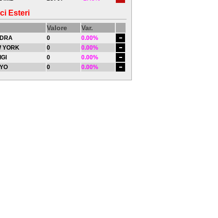
ci Esteri
Valore
Var.
DRA
0
0.00%
 YORK
0
0.00%
IGI
0
0.00%
YO
0
0.00%