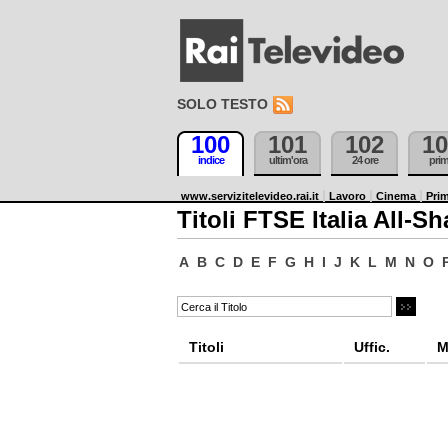
SOLO TESTO
100
101
102
10
indice
ultim'ora
24 ore
pri
www.servizitelevideo.rai.it
Lavoro
Cinema
Prim
Titoli FTSE Italia All-Sh
A
B
C
D
E
F
G
H
I
J
K
L
M
N
O
Titoli
Uffic.
M