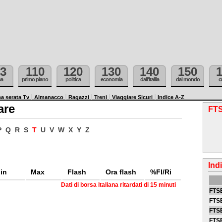
3
110
120
130
140
150
ma
primo piano
politica
economia
dall'itallia
dal mondo
c
a serata Tv
Almanacco
Ragazzi
Treni
Viaggiare Sicuri
Indice A-Z
are
FTS
P
Q
R
S
T
U
V
W
X
Y
Z
Ind
in
Max
Flash
Ora flash
%Fl/Ri
Dati di borsa italiana ritardati di 15 minuti
FTSE
FTSE
FTSE
FTS