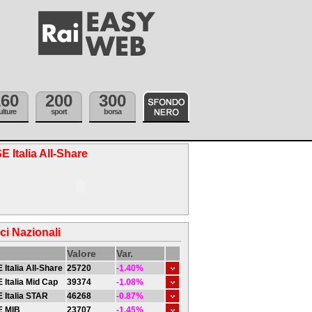
160
200
300
ulture
sport
borsa
E Italia All-Share
ici Nazionali
Valore
Var.
 Italia All-Share
25720
-1.40%
 Italia Mid Cap
39374
-1.08%
 Italia STAR
46268
-0.87%
E MIB
23707
-1.45%