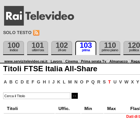
SOLO TESTO
100
101
102
103
110
120
indice
ultim'ora
24 ore
prima
primo piano
politica
www.servizitelevideo.rai.it
Lavoro
Cinema
Prima serata Tv
Almanacco
Raga
Titoli FTSE Italia All-Share
A
B
C
D
E
F
G
H
I
J
K
L
M
N
O
P
Q
R
S
T
U
V
W
X
Y
Titoli
Uffic.
Min
Max
Flas
Dati di 