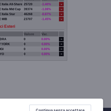
 Italia All-Share
25720
-1.40%
 Italia Mid Cap
39374
-1.08%
 Italia Star
46268
-0.87%
E MIB
23707
-1.45%
ci Esteri
Valore
Var.
DRA
0
0.00%
 YORK
0
0.00%
IGI
0
0.00%
YO
0
0.00%
Continua senza accettare