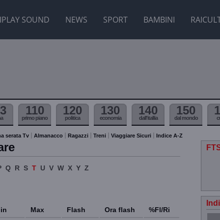
IPLAY SOUND
NEWS
SPORT
BAMBINI
RAICUL
3
110
120
130
140
150
ma
primo piano
politica
economia
dall'itallia
dal mondo
c
a serata Tv
Almanacco
Ragazzi
Treni
Viaggiare Sicuri
Indice A-Z
are
FTS
P
Q
R
S
T
U
V
W
X
Y
Z
Ind
in
Max
Flash
Ora flash
%Fl/Ri