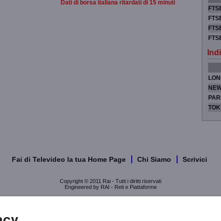
Dati di borsa italiana ritardati di 15 minuti
FTSE
FTSE
FTSE
FTS
Indi
LON
NEW
PAR
TOK
Fai di Televideo la tua Home Page
Chi Siamo
Scrivici
Copyright © 2011 Rai - Tutti i diritti riservati
Engineered by RAI - Reti e Piattaforme
acy