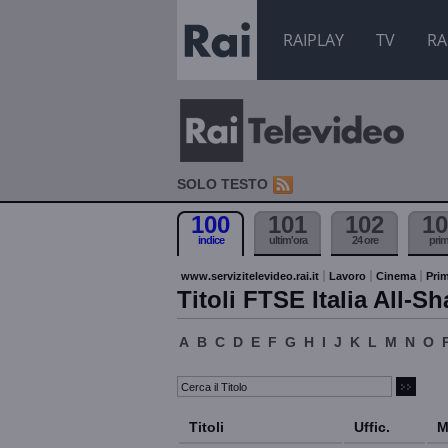
RAIPLAY
TV
RA
SOLO TESTO
100
101
102
10
indice
ultim'ora
24 ore
pri
www.servizitelevideo.rai.it
Lavoro
Cinema
Prim
Titoli FTSE Italia All-Sh
A
B
C
D
E
F
G
H
I
J
K
L
M
N
O
Titoli
Uffic.
M