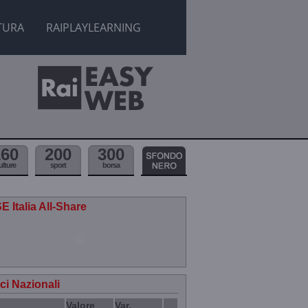
TURA
RAIPLAYLEARNING
160
200
300
ulture
sport
borsa
E Italia All-Share
ici Nazionali
Valore
Var.